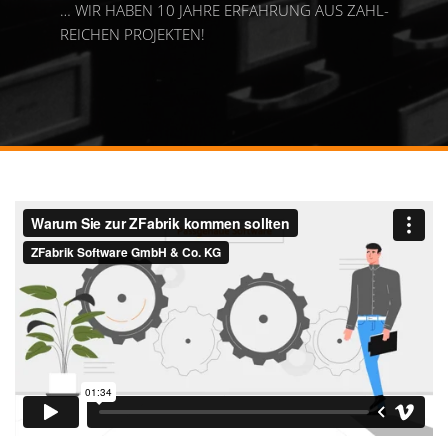
… WIR HABEN 10 JAHRE ER­FAH­RUNG AUS ZAHL­
REICHEN PRO­JEKTEN!